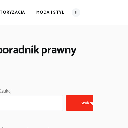
TORYZACJA
MODA I STYL
poradnik prawny
.
Szukaj
Szukaj