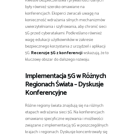
Kwestie bezpieczeństwa i prywatności danych
były również szeroko omawiane na
konferencjach. Eksperci zwracali uwagę na
konieczność wdrażania silnych mechanizmów
uwierzytelniania i szyfrowania, aby chronić sieci
5G przed cyberatakami. Podkreślano również
wagę edukacji użytkowników w zakresie
bezpiecznego korzystania z urządzeń i aplikacji
5G.
Recenzje 5G z konferencji
wskazują, że to
kluczowy obszar do dalszego rozwoju.
Implementacja 5G w Różnych
Regionach Świata – Dyskusje
Konferencyjne
Różne regiony świata znajdują się na różnych
etapach wdrażania sieci 5G. Na konferencjach
omawiano specyficzne wyzwania i możliwości
związane z implementacją 5G w poszczególnych
krajach i regionach. Dyskusje koncentrowały się