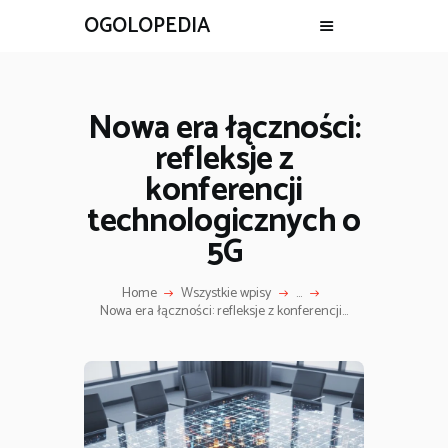
OGOLOPEDIA
Nowa era łączności:
refleksje z
konferencji
technologicznych o
5G
Home
Wszystkie wpisy
...
Nowa era łączności: refleksje z konferencji...