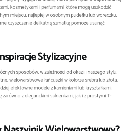
entami, kosmetykami i perfumami, które mogą uszkodzić
hym miejscu, najlepiej w osobnym pudełku lub woreczku,
larne czyszczenie delikatną szmatką pomoże usunąć
spiracje Stylizacyjne
óżnych sposobów, w zależności od okazji i naszego stylu.
katne, wielowarstwowe łańcuszki w kolorze srebra lub złota.
ziej efektowne modele z kamieniami lub kryształkami.
 zarówno z eleganckimi sukienkami, jak i z prostymi T-
y Naszyjnik Wielowarstwowy?