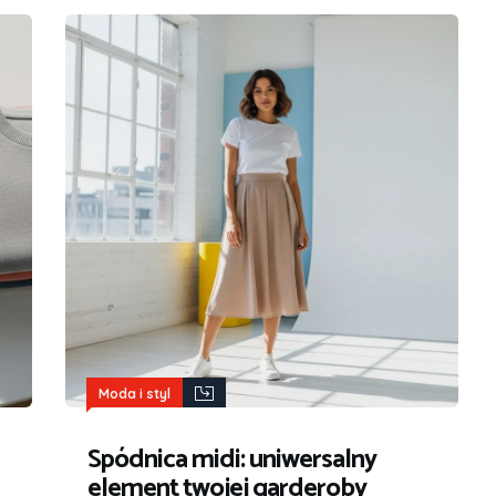
Moda i styl
Spódnica midi: uniwersalny
element twojej garderoby