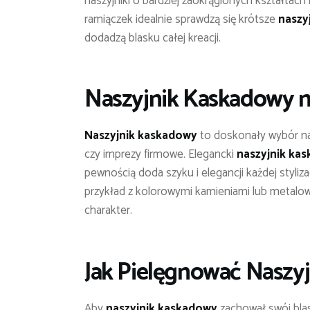
naszyjniki o bardziej zaokrąglonych kształtach
ramiączek idealnie sprawdzą się krótsze
naszy
dodadzą blasku całej kreacji.
Naszyjnik Kaskadowy n
Naszyjnik kaskadowy
to doskonały wybór na s
czy imprezy firmowe. Elegancki
naszyjnik ka
pewnością doda szyku i elegancji każdej styli
przykład z kolorowymi kamieniami lub metalowy
charakter.
Jak Pielęgnować Naszy
Aby
naszyjnik kaskadowy
zachował swój blas