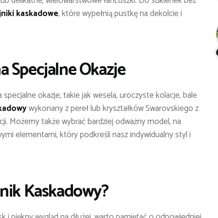
 lub delikatne, wielowarstwowe łańcuszki. Do sukienek bez
jniki kaskadowe
, które wypełnią pustkę na dekolcie i
a Specjalne Okazje
pecjalne okazje, takie jak wesela, uroczyste kolacje, bale
skadowy
wykonany z pereł lub kryształków Swarovskiego z
zacji. Możemy także wybrać bardziej odważny model, na
mi elementami, który podkreśli nasz indywidualny styl i
jnik Kaskadowy?
k i piękny wygląd na dłużej, warto pamiętać o odpowiedniej