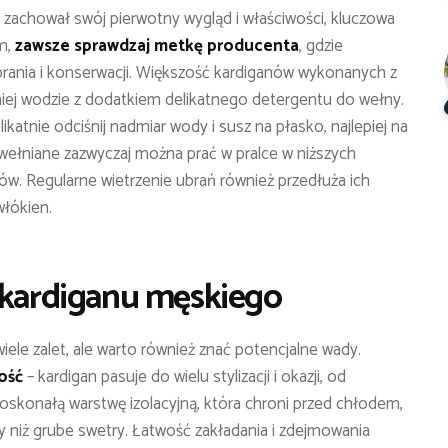
j zachował swój pierwotny wygląd i właściwości, kluczowa
im,
zawsze sprawdzaj metkę producenta
, gdzie
prania i konserwacji. Większość kardiganów wykonanych z
etniej wodzie z dodatkiem delikatnego detergentu do wełny.
katnie odciśnij nadmiar wody i susz na płasko, najlepiej na
awełniane zazwyczaj można prać w pralce w niższych
ów. Regularne wietrzenie ubrań również przedłuża ich
łókien.
a kardiganu męskiego
ele zalet, ale warto również znać potencjalne wady.
ość
– kardigan pasuje do wielu stylizacji i okazji, od
oskonałą warstwę izolacyjną, która chroni przed chłodem,
wny niż grube swetry. Łatwość zakładania i zdejmowania