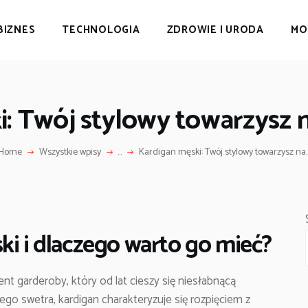
BIZNES
TECHNOLOGIA
ZDROWIE I URODA
MO
: Twój stylowy towarzysz 
Home
Wszystkie wpisy
...
Kardigan męski: Twój stylowy towarzysz na..
ki i dlaczego warto go mieć?
nt garderoby, który od lat cieszy się niesłabnącą
ego swetra, kardigan charakteryzuje się rozpięciem z