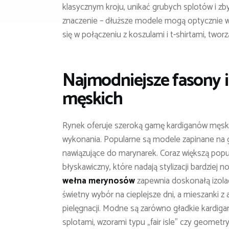
klasycznym kroju, unikać grubych splotów i z
znaczenie – dłuższe modele mogą optycznie w
się w połączeniu z koszulami i t-shirtami, twor
Najmodniejsze fasony 
męskich
Rynek oferuje szeroką gamę kardiganów męski
wykonania. Popularne są modele zapinane na g
nawiązujące do marynarek. Coraz większą pop
błyskawiczny, które nadają stylizacji bardziej
wełna merynosów
zapewnia doskonałą izolac
świetny wybór na cieplejsze dni, a mieszanki z 
pielęgnacji. Modne są zarówno gładkie kardig
splotami, wzorami typu „fair isle” czy geometry