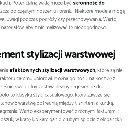
unkach. Potencjalną wadą może być
skłonność do
szcza po częstym noszeniu i praniu. Niektóre modele mogą
wej uwagi podczas podróży czy przechowywania. Warto
materiałów, aby zminimalizować te niedogodności.
ement stylizacji warstwowej
zenia
efektownych stylizacji warstwowych
, które są nie
harakteru całemu ubiorowi. Można go nosić na koszulę z
cześnie swobodny zestaw idealny na jesienne dni.
polo to klasyka stylu casualowego, która zawsze się
tanowić warstwę pośrednią między t-shirtem a kurtką,
egrzania. Warto eksperymentować z różnymi fakturami i
 koszulą w kratę lub kardigan o grubym splocie z elegancką,