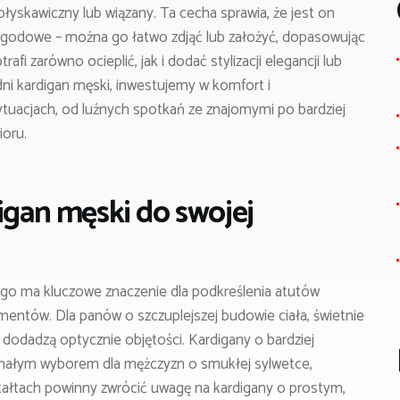
łyskawiczny lub wiązany. Ta cecha sprawia, że jest on
godowe – można go łatwo zdjąć lub założyć, dopasowując
afi zarówno ocieplić, jak i dodać stylizacji elegancji lub
i kardigan męski, inwestujemy w komfort i
ytuacjach, od luźnych spotkań ze znajomymi po bardziej
oru.
digan męski do swojej
go ma kluczowe znaczenie dla podkreślenia atutów
entów. Dla panów o szczuplejszej budowie ciała, świetnie
 dodadzą optycznie objętości. Kardigany o bardziej
ałym wyborem dla mężczyzn o smukłej sylwetce,
ształtach powinny zwrócić uwagę na kardigany o prostym,