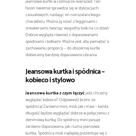
jeansowe kurtki w rozmiarze oversized. Ten
fason świetnie sprawdza się w stylizacjach
casualowych, nadając im nonszalanckiego
charakteru. Można ją nosić z legginsami i
sneakersami, tworząc wygodny look na co dzień.
Dobrze wygląda również z dopasowanymi
spodniami i botkami. Ważne jest, aby pamiętać o
zachowaniu proporcji – do obszernej kurtki
dobieramy bardziej dopasowane ubrania.
Jeansowa kurtka i spódnica –
kobieco i stylowo
Jeansowa kurtka z czym łączyć
jeśli chcemy
wyglądać kobieco? Odpowiedź brzmi: ze
spódnicą! Zarówno mini, midi, jak i maxi – każda
długość będzie wyglądać dobrze w połączeniu z
denimową kurtką. Do spódnicy mini pasuje
zarówno dopasowana, jak i luźna jeansowa
kurtka. Spódnica midi najlepiej prezentuje się z