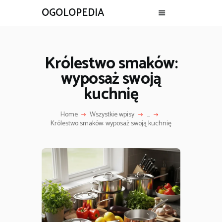
OGOLOPEDIA
Królestwo smaków:
wyposaż swoją
kuchnię
Home
Wszystkie wpisy
...
Królestwo smaków: wyposaż swoją kuchnię