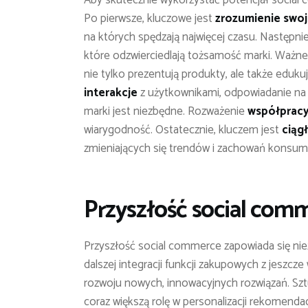
Aby skutecznie wykorzystać potencjał social 
Po pierwsze, kluczowe jest
zrozumienie swoj
na których spędzają najwięcej czasu. Następni
które odzwierciedlają tożsamość marki. Ważne
nie tylko prezentują produkty, ale także edukuj
interakcje
z użytkownikami, odpowiadanie na
marki jest niezbędne. Rozważenie
współpracy
wiarygodność. Ostatecznie, kluczem jest
ciąg
zmieniających się trendów i zachowań konsu
Przyszłość social comm
Przyszłość social commerce zapowiada się ni
dalszej integracji funkcji zakupowych z jeszcz
rozwoju nowych, innowacyjnych rozwiązań. Sz
coraz większą rolę w personalizacji rekomenda