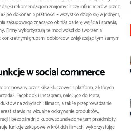
 dzięki rekomendacjom znajomych czy influencerów, przez
ż po dokonanie płatności – wszystko dzieje się w jednym,
a zakupowego znacząco obniża barierę wejścia i sprawia,
emny. Firmy wykorzystują te możliwości do tworzenia
 z konkretnymi grupami odbiorców, zwiększając tym samym
funkcje w social commerce
dominowany przez kilka kluczowych platform, z których
sprzedaż. Facebook i Instagram, należące do Meta,
duktów na zdjęciach i filmach, a także przeprowadzanie
terest stawia na wizualne odkrywanie produktów,
iracji i bezpośrednio kupować znalezione tam przedmioty.
ruje funkcje zakupowe w krótkich filmach, wykorzystując