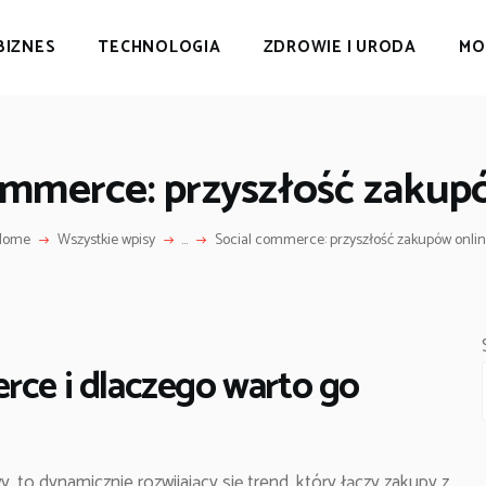
BIZNES
TECHNOLOGIA
ZDROWIE I URODA
MO
ommerce: przyszłość zakup
Home
Wszystkie wpisy
...
Social commerce: przyszłość zakupów onli
rce i dlaczego warto go
 to dynamicznie rozwijający się trend, który łączy zakupy z