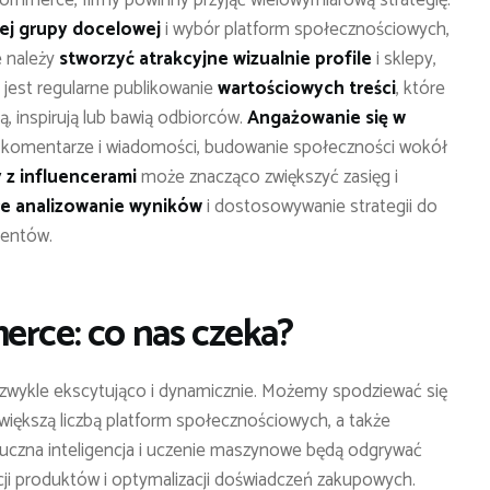
commerce, firmy powinny przyjąć wielowymiarową strategię.
ej grupy docelowej
i wybór platform społecznościowych,
e należy
stworzyć atrakcyjne wizualnie profile
i sklepy,
 jest regularne publikowanie
wartościowych treści
, które
ą, inspirują lub bawią odbiorców.
Angażowanie się w
 komentarze i wiadomości, budowanie społeczności wokół
 z influencerami
może znacząco zwiększyć zasięg i
łe analizowanie wyników
i dostosowywanie strategii do
mentów.
erce: co nas czeka?
ezwykle ekscytująco i dynamicznie. Możemy spodziewać się
e większą liczbą platform społecznościowych, a także
tuczna inteligencja i uczenie maszynowe będą odgrywać
cji produktów i optymalizacji doświadczeń zakupowych.