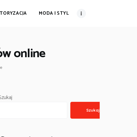
TORYZACJA
MODA I STYL
ów online
ne
Szukaj
Szukaj