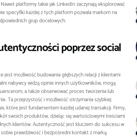
Nawet platformy takie jak LinkedIn zaczynają eksplorować
e specyfiki każdej z tych platform pozwala markom na
o odpowiednich grup docelowych.
utentyczności poprzez social
 jest możliwość budowania głębszych relacji z klientami
jalni nabywcy widzą opinie innych użytkowników, mogą
luencerom, a także obserwować proces tworzenia lub
nie. Ta przejrzystość i możliwość otrzymania szybkiej
e, które jest fundamentem każdej udanej transakcji. Firmy,
ół swoich produktów, dzieląc się wartościowymi treściami
jalnych klientów. Autentyczność jest kluczem do sukcesu w
ą sobie prawdziwość i bezpośredni kontakt z marką.